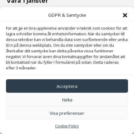
Våra Tjänster
GDPR & Samtycke
Badrumsrenovering
Köksrenovering
För att ge en bra upplevelse använder vi teknik som cookies för att
lagra och/eller komma åt enhetsinformation. När du samtycker till
Totalrenovering
dessa tekniker kan vi behandla data som surfbeteende eller unika
Plattsättning
ID:n på denna webbplats. Om du inte samtycker eller om du
återkallar ditt samtycke kan detta påverka vissa funktioner
negativt. Vi förvarar även dina kontaktuppgifter för ändamålet att
bli kontaktad när du fyller i formuläret på sidan. Detta raderas
Snabblänkar
efter 3 månader.
Start
Acceptera
Våra Tjänster
Neka
Om Oss
Kontaktformulär
Visa preferenser
Cookie Policy