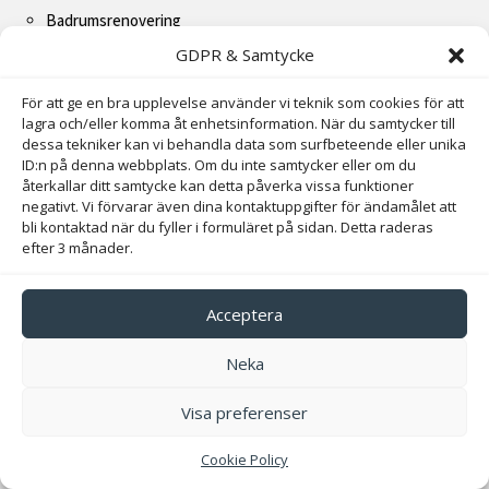
Badrumsrenovering
GDPR & Samtycke
Köksrenovering
Totalrenovering
För att ge en bra upplevelse använder vi teknik som cookies för att
lagra och/eller komma åt enhetsinformation. När du samtycker till
Plattsättning
dessa tekniker kan vi behandla data som surfbeteende eller unika
ID:n på denna webbplats. Om du inte samtycker eller om du
återkallar ditt samtycke kan detta påverka vissa funktioner
Snabblänkar
negativt. Vi förvarar även dina kontaktuppgifter för ändamålet att
bli kontaktad när du fyller i formuläret på sidan. Detta raderas
efter 3 månader.
Start
Våra Tjänster
Acceptera
Om Oss
Neka
Kontaktformulär
Visa preferenser
Kontakta oss direkt
Cookie Policy