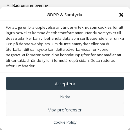
Badrumsrenovering
GDPR & Samtycke
Köksrenovering
Totalrenovering
För att ge en bra upplevelse använder vi teknik som cookies för att
lagra och/eller komma åt enhetsinformation. När du samtycker till
Plattsättning
dessa tekniker kan vi behandla data som surfbeteende eller unika
ID:n på denna webbplats. Om du inte samtycker eller om du
återkallar ditt samtycke kan detta påverka vissa funktioner
Snabblänkar
negativt. Vi förvarar även dina kontaktuppgifter för ändamålet att
bli kontaktad när du fyller i formuläret på sidan. Detta raderas
efter 3 månader.
Start
Våra Tjänster
Acceptera
Om Oss
Neka
Kontaktformulär
Visa preferenser
Kontakta oss direkt
Cookie Policy